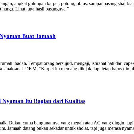
ruangan, angkat gulungan karpet, potong, obras, sampai pasang shaf biar
t harga. Lihat juga hasil pasangnya.”
ap Nyaman Buat Jamaah
mah ibadah. Tempat orang bersujud, mengaji, istirahat hati dari cape
 ke anak-anak DKM, “Karpet itu memang diinjak, tapi tetap harus dimul
 Nyaman Itu Bagian dari Kualitas
ik. Bukan cuma bangunannya yang megah atau AC yang dingin, tapi jug
emium. Jamaah datang bukan sekadar untuk sholat, tapi juga merasa nyam