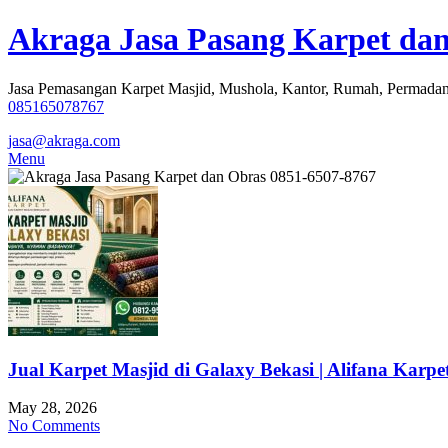
Skip
Akraga Jasa Pasang Karpet dan
to
content
Jasa Pemasangan Karpet Masjid, Mushola, Kantor, Rumah, Permadan
085165078767
jasa@akraga.com
Menu
Jual Karpet Masjid di Galaxy Bekasi | Alifana Karpe
May 28, 2026
No Comments