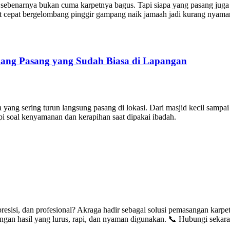
ng sebenarnya bukan cuma karpetnya bagus. Tapi siapa yang pasang juga
rpet cepat bergelombang pinggir gampang naik jamaah jadi kurang nyama
Tukang Pasang yang Sudah Biasa di Lapangan
ng sering turun langsung pasang di lokasi. Dari masjid kecil sampai 
pi soal kenyamanan dan kerapihan saat dipakai ibadah.
esisi, dan profesional? Akraga hadir sebagai solusi pemasangan karpet
ngan hasil yang lurus, rapi, dan nyaman digunakan. 📞 Hubungi sek