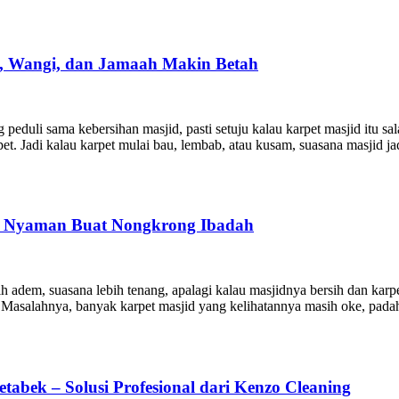
ih, Wangi, dan Jamaah Makin Betah
peduli sama kebersihan masjid, pasti setuju kalau karpet masjid itu s
rpet. Jadi kalau karpet mulai bau, lembab, atau kusam, suasana masjid 
in Nyaman Buat Nongkrong Ibadah
 adem, suasana lebih tenang, apalagi kalau masjidnya bersih dan kar
i. Masalahnya, banyak karpet masjid yang kelihatannya masih oke, pad
tabek – Solusi Profesional dari Kenzo Cleaning