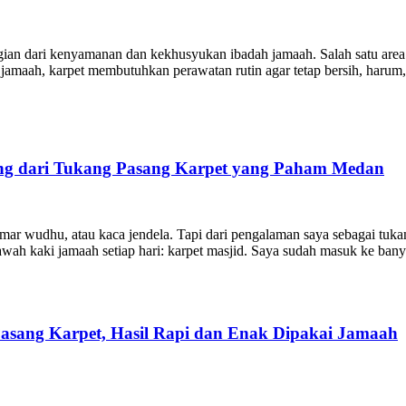
bagian dari kenyamanan dan kekhusyukan ibadah jamaah. Salah satu are
k jamaah, karpet membutuhkan perawatan rutin agar tetap bersih, har
sung dari Tukang Pasang Karpet yang Paham Medan
amar wudhu, atau kaca jendela. Tapi dari pengalaman saya sebagai tuka
awah kaki jamaah setiap hari: karpet masjid. Saya sudah masuk ke bany
Pasang Karpet, Hasil Rapi dan Enak Dipakai Jamaah