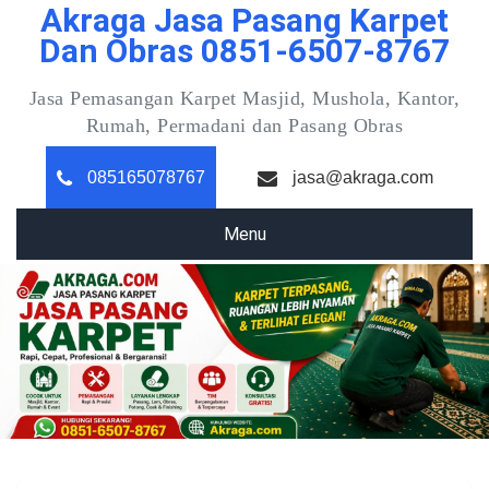
Akraga Jasa Pasang Karpet
Skip
to
Dan Obras 0851-6507-8767
content
Jasa Pemasangan Karpet Masjid, Mushola, Kantor,
Rumah, Permadani dan Pasang Obras
085165078767
jasa@akraga.com
Menu