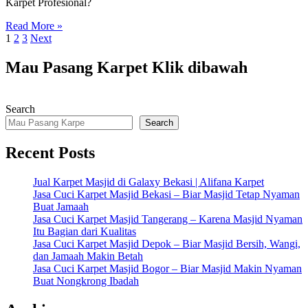
Karpet Profesional?
Read More »
Posts
1
2
3
Next
pagination
Mau Pasang Karpet Klik dibawah
Search
Search
Recent Posts
Jual Karpet Masjid di Galaxy Bekasi | Alifana Karpet
Jasa Cuci Karpet Masjid Bekasi – Biar Masjid Tetap Nyaman
Buat Jamaah
Jasa Cuci Karpet Masjid Tangerang – Karena Masjid Nyaman
Itu Bagian dari Kualitas
Jasa Cuci Karpet Masjid Depok – Biar Masjid Bersih, Wangi,
dan Jamaah Makin Betah
Jasa Cuci Karpet Masjid Bogor – Biar Masjid Makin Nyaman
Buat Nongkrong Ibadah