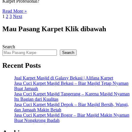
Karpet Profesional?
Read More »
Posts
1
2
3
Next
pagination
Mau Pasang Karpet Klik dibawah
Search
Search
Recent Posts
Jual Karpet Masjid di Galaxy Bekasi | Alifana Karpet
Jasa Cuci Karpet Masjid Bekasi – Biar Masjid Tetap Nyaman
Buat Jamaah
Jasa Cuci Karpet Masjid Tangerang – Karena Masjid Nyaman
Itu Bagian dari Kualitas
Jasa Cuci Karpet Masjid Depok – Biar Masjid Bersih, Wangi,
dan Jamaah Makin Betah
Jasa Cuci Karpet Masjid Bogor – Biar Masjid Makin Nyaman
Buat Nongkrong Ibadah