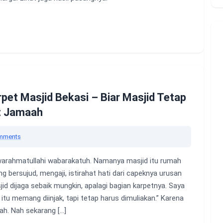
rpet Masjid Bekasi – Biar Masjid Tetap
t Jamaah
mments
arahmatullahi wabarakatuh. Namanya masjid itu rumah
g bersujud, mengaji, istirahat hati dari capeknya urusan
d dijaga sebaik mungkin, apalagi bagian karpetnya. Saya
 itu memang diinjak, tapi tetap harus dimuliakan.” Karena
lah. Nah sekarang […]