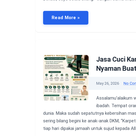
Read More »
Jasa Cuci Ka
Nyaman Bua
May 26, 2026
No Co
Assalamu’alaikum w
ibadah. Tempat oran
dunia. Maka sudah sepatutnya kebersihan masji
sering bilang begini ke anak-anak DKM, “Karpet
tiap hari dipakai jamaah untuk sujud kepada Al