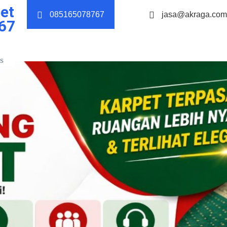
et
085165078767
jasa@akraga.com
67
s