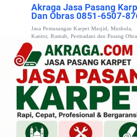
Skip
Akraga Jasa Pasang Karp
to
Dan Obras 0851-6507-87
content
Jasa Pemasangan Karpet Masjid, Mushola,
Kantor, Rumah, Permadani dan Pasang Obra