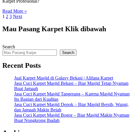
Karpet Profesional?
Read More »
Posts
1
2
3
Next
pagination
Mau Pasang Karpet Klik dibawah
Search
Search
Recent Posts
Jual Karpet Masjid di Galaxy Bekasi | Alifana Karpet
Jasa Cuci Karpet Masjid Bekasi – Biar Masjid Tetap Nyaman
Buat Jamaah
Jasa Cuci Karpet Masjid Tangerang – Karena Masjid Nyaman
Itu Bagian dari Kualitas
Jasa Cuci Karpet Masjid Depok – Biar Masjid Bersih, Wangi,
dan Jamaah Makin Betah
Jasa Cuci Karpet Masjid Bogor – Biar Masjid Makin Nyaman
Buat Nongkrong Ibadah