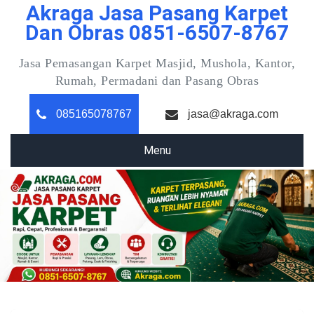
Akraga Jasa Pasang Karpet
Skip
to
Dan Obras 0851-6507-8767
content
Jasa Pemasangan Karpet Masjid, Mushola, Kantor,
Rumah, Permadani dan Pasang Obras
085165078767
jasa@akraga.com
Menu