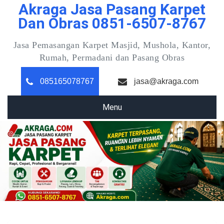
Akraga Jasa Pasang Karpet
Skip
to
Dan Obras 0851-6507-8767
content
Jasa Pemasangan Karpet Masjid, Mushola, Kantor,
Rumah, Permadani dan Pasang Obras
085165078767
jasa@akraga.com
Menu