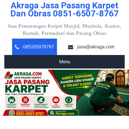
Akraga Jasa Pasang Karpet
Skip
to
Dan Obras 0851-6507-8767
content
Jasa Pemasangan Karpet Masjid, Mushola, Kantor,
Rumah, Permadani dan Pasang Obras
085165078767
jasa@akraga.com
Menu