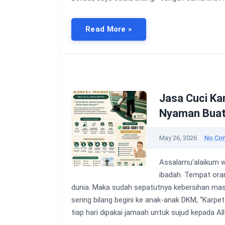
Read More »
Jasa Cuci Ka
Nyaman Bua
May 26, 2026
No Co
Assalamu’alaikum w
ibadah. Tempat oran
dunia. Maka sudah sepatutnya kebersihan masji
sering bilang begini ke anak-anak DKM, “Karpet
tiap hari dipakai jamaah untuk sujud kepada Al