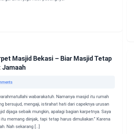
rpet Masjid Bekasi – Biar Masjid Tetap
t Jamaah
mments
arahmatullahi wabarakatuh. Namanya masjid itu rumah
g bersujud, mengaji, istirahat hati dari capeknya urusan
d dijaga sebaik mungkin, apalagi bagian karpetnya. Saya
 itu memang diinjak, tapi tetap harus dimuliakan.” Karena
lah. Nah sekarang […]