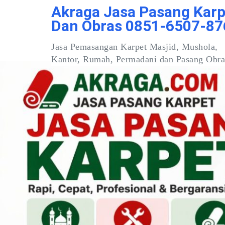
Skip
Akraga Jasa Pasang Karp
to
Dan Obras 0851-6507-87
content
Jasa Pemasangan Karpet Masjid, Mushola,
Kantor, Rumah, Permadani dan Pasang Obra