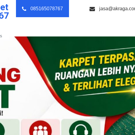
et
085165078767
jasa@akraga.c
67
s