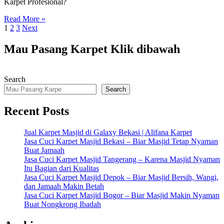
Karpet Profesional?
Read More »
Posts
1
2
3
Next
pagination
Mau Pasang Karpet Klik dibawah
Search
Search
Recent Posts
Jual Karpet Masjid di Galaxy Bekasi | Alifana Karpet
Jasa Cuci Karpet Masjid Bekasi – Biar Masjid Tetap Nyaman
Buat Jamaah
Jasa Cuci Karpet Masjid Tangerang – Karena Masjid Nyaman
Itu Bagian dari Kualitas
Jasa Cuci Karpet Masjid Depok – Biar Masjid Bersih, Wangi,
dan Jamaah Makin Betah
Jasa Cuci Karpet Masjid Bogor – Biar Masjid Makin Nyaman
Buat Nongkrong Ibadah