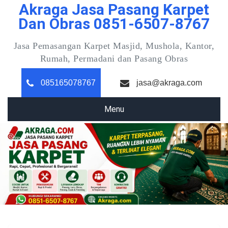
Akraga Jasa Pasang Karpet
Skip
to
Dan Obras 0851-6507-8767
content
Jasa Pemasangan Karpet Masjid, Mushola, Kantor,
Rumah, Permadani dan Pasang Obras
085165078767
jasa@akraga.com
Menu