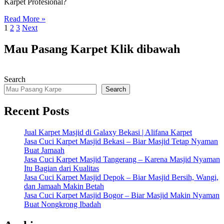
Karpet Profesional?
Read More »
Posts
1
2
3
Next
pagination
Mau Pasang Karpet Klik dibawah
Search
Search
Recent Posts
Jual Karpet Masjid di Galaxy Bekasi | Alifana Karpet
Jasa Cuci Karpet Masjid Bekasi – Biar Masjid Tetap Nyaman
Buat Jamaah
Jasa Cuci Karpet Masjid Tangerang – Karena Masjid Nyaman
Itu Bagian dari Kualitas
Jasa Cuci Karpet Masjid Depok – Biar Masjid Bersih, Wangi,
dan Jamaah Makin Betah
Jasa Cuci Karpet Masjid Bogor – Biar Masjid Makin Nyaman
Buat Nongkrong Ibadah