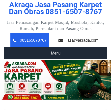
Akraga Jasa Pasang Karpet
Skip
to
Dan Obras 0851-6507-8767
content
Jasa Pemasangan Karpet Masjid, Mushola, Kantor,
Rumah, Permadani dan Pasang Obras
085165078767
jasa@akraga.com
Menu