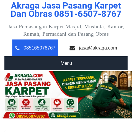
Akraga Jasa Pasang Karpet
Skip
to
Dan Obras 0851-6507-8767
content
Jasa Pemasangan Karpet Masjid, Mushola, Kantor,
Rumah, Permadani dan Pasang Obras
085165078767
jasa@akraga.com
Menu