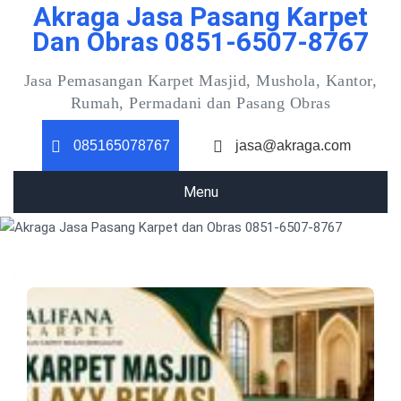
Akraga Jasa Pasang Karpet
Skip
to
Dan Obras 0851-6507-8767
content
Jasa Pemasangan Karpet Masjid, Mushola, Kantor,
Rumah, Permadani dan Pasang Obras
085165078767
jasa@akraga.com
Menu